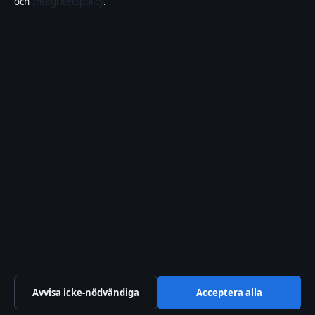
och
Integritetspolicy
.
Om Samhällsbevakning i korthet
Samhällsbevakning är en oberoende svensk digital nyhetssajt med
fokus på film, tv, kultur och nöjesnyheter. Varje artikel har en
namngiven byline, granskas av en redaktör och faktagranskas innan
publicering.
Vi rättar misstag skyndsamt. Allmänna förfrågningar:
info@samhallsbevakning.se
.
samhallsbevakning.se drivs av Riddarholmen Media OÜ (Estonian
Business Register (Äriregister): 16970933).
© 2026 samhallsbevakning.se ·
WorldRSS
·
Så verifierar vi vår rapportering
Avvisa icke-nödvändiga
Acceptera alla
↑