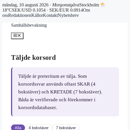
måndag, 10 augusti 2026 ·
Morgonutgåva
Stockholm
18°C
SEK/USD 0.1054 · SEK/EUR 0.0914
Om
oss
Redaktionen
Källor
Kontakt
Nyhetsbrev
Hoppa
Samhällsbevakning
till
innehåll
Meny
Täljde korsord
Täljde är preteritum av tälja. Som
korsordssvar används oftast SKAR (4
bokstäver) och KRETADE (7 bokstäver).
Båda är verifierade och förekommer i
korsordsdatabaser.
Alla
4 bokstäver
7 bokstäver