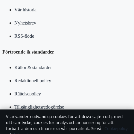
Vår historia
Nyhetsbrev
RSS-flöde
Förtroende & standarder
Källor & standarder
Redaktionell policy
Rättelsepolicy
Tillgänglighetsredogörelse
Vi använder nödvändiga cookies för att driva sajten och, med
Kändisar & integritet
ditt samtycke, cookies för analys och annonsering för att
förbättra den och finansiera vår journalistik. Se vår
Cookiepolicy
Integritetspolicy