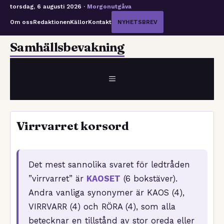
torsdag, 6 augusti 2026 ·
Morgonutgåva
Om oss
Redaktionen
Källor
Kontakt
NYHETSBREV
Hoppa
Samhällsbevakning
till
innehåll
MENY
Virrvarret korsord
Det mest sannolika svaret för ledtråden
”virrvarret” är
KAOSET
(6 bokstäver).
Andra vanliga synonymer är KAOS (4),
VIRRVARR (4) och RÖRA (4), som alla
betecknar en tillstånd av stor oreda eller