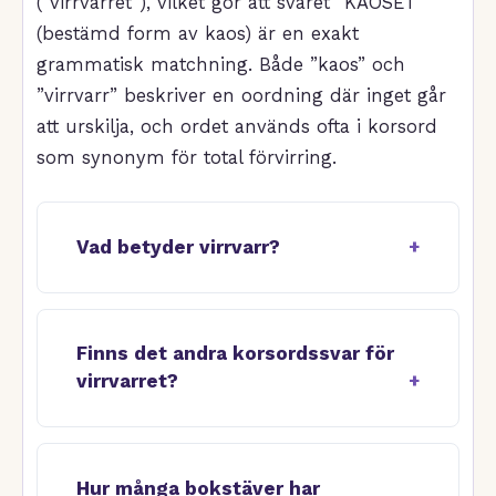
(”virrvarret”), vilket gör att svaret ”KAOSET”
(bestämd form av kaos) är en exakt
grammatisk matchning. Både ”kaos” och
”virrvarr” beskriver en oordning där inget går
att urskilja, och ordet används ofta i korsord
som synonym för total förvirring.
Vad betyder virrvarr?
Finns det andra korsordssvar för
virrvarret?
Hur många bokstäver har