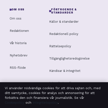
OM OSS
FÖRTROENDE &
STANDARDER
Om oss
Källor & standarder
Redaktionen
Redaktionell policy
Vår historia
Rättelsepolicy
Nyhetsbrev
Tillgänglighetsredogörelse
RSS-flöde
Kändisar & integritet
Integritetspolicy
Vi använder nödvändiga cookies för att driva sajten och, med
ditt samtycke, cookies för analys och annonsering för att
förbättra den och finansiera vår journalistik. Se vår
Cookiepolicy
och
Integritetspolicy
.
OM SAMHÄLLSBEVAKNING I KORTHET