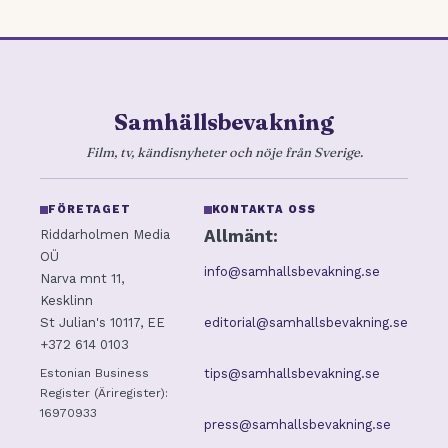
Samhällsbevakning
Film, tv, kändisnyheter och nöje från Sverige.
FÖRETAGET
KONTAKTA OSS
Allmänt:
Riddarholmen Media
OÜ
info@samhallsbevakning.se
Narva mnt 11,
Kesklinn
editorial@samhallsbevakning.se
St Julian's 10117, EE
+372 614 0103
tips@samhallsbevakning.se
Estonian Business
Register (Äriregister):
16970933
press@samhallsbevakning.se