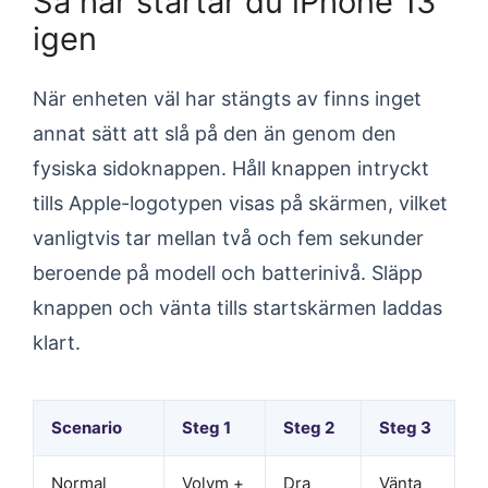
Så här startar du iPhone 13
igen
När enheten väl har stängts av finns inget
annat sätt att slå på den än genom den
fysiska sidoknappen. Håll knappen intryckt
tills Apple-logotypen visas på skärmen, vilket
vanligtvis tar mellan två och fem sekunder
beroende på modell och batterinivå. Släpp
knappen och vänta tills startskärmen laddas
klart.
Scenario
Steg 1
Steg 2
Steg 3
Normal
Volym +
Dra
Vänta