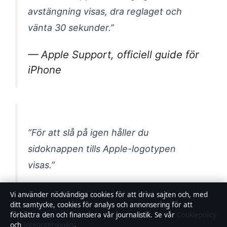
avstängning visas, dra reglaget och
vänta 30 sekunder.”
— Apple Support, officiell guide för
iPhone
”För att slå på igen håller du
sidoknappen tills Apple-logotypen
visas.”
— Apple Support, iPhone-
Vi använder nödvändiga cookies för att driva sajten och, med
ditt samtycke, cookies för analys och annonsering för att
användarguide
förbättra den och finansiera vår journalistik. Se vår
Cookiepolicy
och
Integritetspolicy
.