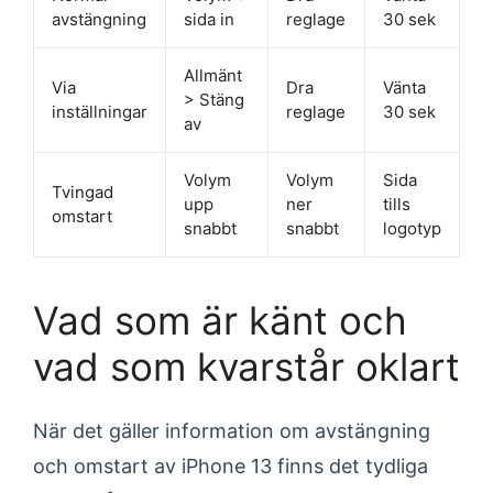
avstängning
sida in
reglage
30 sek
Allmänt
Via
Dra
Vänta
> Stäng
inställningar
reglage
30 sek
av
Volym
Volym
Sida
Tvingad
upp
ner
tills
omstart
snabbt
snabbt
logotyp
Vad som är känt och
vad som kvarstår oklart
När det gäller information om avstängning
och omstart av iPhone 13 finns det tydliga