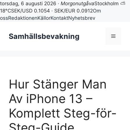
torsdag, 6 augusti 2026 ·
Morgonutgåva
Stockholm ⛅
18°C
SEK/USD 0.1054 · SEK/EUR 0.0912
Om
oss
Redaktionen
Källor
Kontakt
Nyhetsbrev
Hoppa
till
Samhällsbevakning
Meny
innehåll
Hur Stänger Man
Av iPhone 13 –
Komplett Steg-för-
Steg-Guide