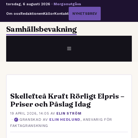
torsdag, 6 augusti 2026 ·
Morgonutgåva
Om oss
Redaktionen
Källor
Kontakt
NYHETSBREV
Hoppa
Samhällsbevakning
till
innehåll
MENY
Skellefteå Kraft Rörligt Elpris –
Priser och Påslag Idag
19 APRIL 2026, 14:05
AV
ELIN STRÖM
·
GRANSKAD AV
ELIN HEDLUND
, ANSVARIG FÖR
✓
FAKTAGRANSKNING