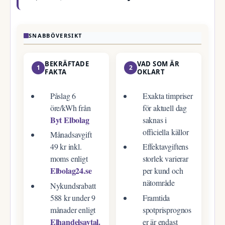
SNABBÖVERSIKT
BEKRÄFTADE
VAD SOM ÄR
1
2
FAKTA
OKLART
Påslag 6
Exakta timpriser
öre/kWh från
för aktuell dag
Byt Elbolag
saknas i
officiella källor
Månadsavgift
49 kr inkl.
Effektavgiftens
moms enligt
storlek varierar
Elbolag24.se
per kund och
nätområde
Nykundsrabatt
588 kr under 9
Framtida
månader enligt
spotprisprognos
Elhandelsavtal.
er är endast