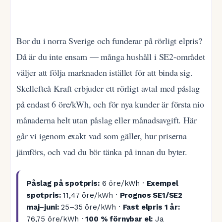
Bor du i norra Sverige och funderar på rörligt elpris?
Då är du inte ensam — många hushåll i SE2-området
väljer att följa marknaden istället för att binda sig.
Skellefteå Kraft erbjuder ett rörligt avtal med påslag
på endast 6 öre/kWh, och för nya kunder är första nio
månaderna helt utan påslag eller månadsavgift. Här
går vi igenom exakt vad som gäller, hur priserna
jämförs, och vad du bör tänka på innan du byter.
Påslag på spotpris:
6 öre/kWh ·
Exempel
spotpris:
11,47 öre/kWh ·
Prognos SE1/SE2
maj–juni:
25–35 öre/kWh ·
Fast elpris 1 år:
76,75 öre/kWh ·
100 % förnybar el:
Ja