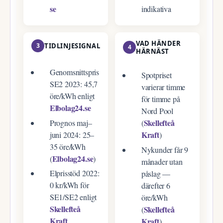
se
indikativa
VAD HÄNDER
3
TIDLINJESIGNAL
4
HÄRNÄST
Genomsnittspris
Spotpriset
SE2 2023: 45,7
varierar timme
öre/kWh enligt
för timme på
Elbolag24.se
Nord Pool
Skellefteå
Prognos maj–
(
Kraft
juni 2024: 25–
)
35 öre/kWh
Nykunder får 9
Elbolag24.se
(
)
månader utan
Elprisstöd 2022:
påslag —
0 kr/kWh för
därefter 6
SE1/SE2 enligt
öre/kWh
Skellefteå
Skellefteå
(
Kraft
Kraft
)