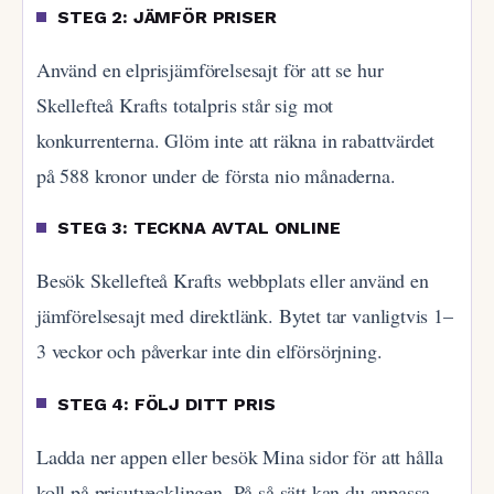
STEG 2: JÄMFÖR PRISER
Använd en elprisjämförelsesajt för att se hur
Skellefteå Krafts totalpris står sig mot
konkurrenterna. Glöm inte att räkna in rabattvärdet
på 588 kronor under de första nio månaderna.
STEG 3: TECKNA AVTAL ONLINE
Besök Skellefteå Krafts webbplats eller använd en
jämförelsesajt med direktlänk. Bytet tar vanligtvis 1–
3 veckor och påverkar inte din elförsörjning.
STEG 4: FÖLJ DITT PRIS
Ladda ner appen eller besök Mina sidor för att hålla
koll på prisutvecklingen. På så sätt kan du anpassa