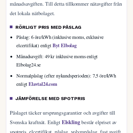
månadsavgiften. Till detta tillkommer nätavgifter från
det lokala nätbolaget.
RÖRLIGT PRIS MED PÅSLAG
Påslag: 6 öre/kWh (inklusive moms, exklusive
Byt Elbolag
elcertifikat) enligt
Månadsavgift: 49 kr inklusive moms enligt
Elbolag24.se
Normalpåslag (efter nykundsperioden): 7,5 öre/kWh
Elavtal24.com
enligt
JÄMFÖRELSE MED SPOTPRIS
Påslaget täcker ursprungsgarantier och avgifter till
Elskling
Svenska kraftnät. Enligt
består elpriset av
spotpris, elcertifikat, påslag, volympåslag, fast avgift