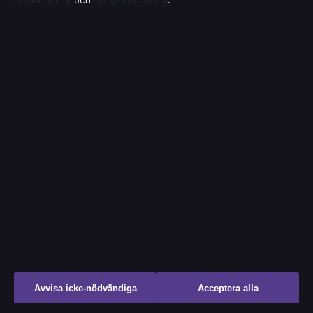
Cookiepolicy
och
Integritetspolicy
.
Hotell stämmer Booking.com – över 10
000 hotell i grupptalan
RCD Mallorca mot FC Barcelona
laguppställning – 3-0-seger, elvor och
H2H
Rollistan i Domare Claire Lewis:
Skådespelare i Mudtown
Make You Feel My Love ackord – gitarr
och piano guide
Avvisa icke-nödvändiga
Acceptera alla
What Happened to Monday – handling,