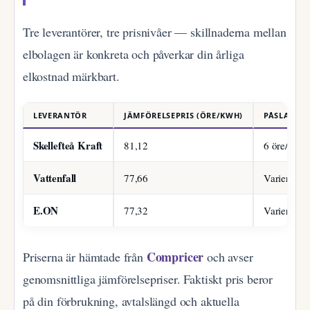
Tre leverantörer, tre prisnivåer — skillnaderna mellan
elbolagen är konkreta och påverkar din årliga
elkostnad märkbart.
LEVERANTÖR
JÄMFÖRELSEPRIS (ÖRE/KWH)
PÅSLAG
Skellefteå Kraft
81,12
6 öre/kWh
Vattenfall
77,66
Varierar
E.ON
77,32
Varierar
Compricer
Priserna är hämtade från
och avser
genomsnittliga jämförelsepriser. Faktiskt pris beror
på din förbrukning, avtalslängd och aktuella