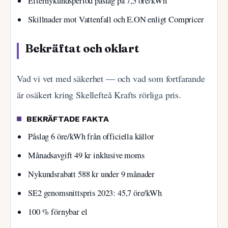
Efternykundsperiod påslag på 7,5 öre/kWh
Skillnader mot Vattenfall och E.ON enligt Compricer
Bekräftat och oklart
Vad vi vet med säkerhet — och vad som fortfarande
är osäkert kring Skellefteå Krafts rörliga pris.
BEKRÄFTADE FAKTA
Påslag 6 öre/kWh från officiella källor
Månadsavgift 49 kr inklusive moms
Nykundsrabatt 588 kr under 9 månader
SE2 genomsnittspris 2023: 45,7 öre/kWh
100 % förnybar el