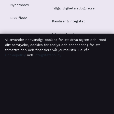
Nyhetsbrev
Tillgänglighetsredogörelse
RSS-flöde
Kändisar & integritet
Integritetspolicy
Vi använder nödvändiga cookies för att driva sajten och, med
ditt samtycke, cookies för analys och annonsering för att
förbättra den och finansiera vår journalistik. Se vår
Cookiepolicy
och
Integritetspolicy
.
OM SAMHÄLLSBEVAKNING I KORTHET
Samhällsbevakning är en oberoende svensk digital
nyhetssajt med fokus på film, tv, kultur och
nöjesnyheter. Varje artikel har en namngiven byline,
granskas av en redaktör och faktagranskas innan
publicering.
Vi rättar misstag skyndsamt. Allmänna förfrågningar:
info@samhallsbevakning.se
.