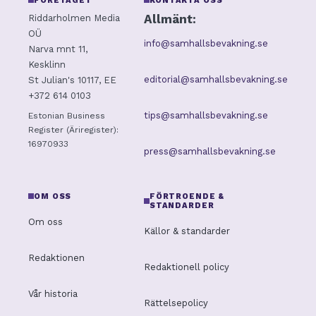
FÖRETAGET
KONTAKTA OSS
Allmänt:
Riddarholmen Media
OÜ
info@samhallsbevakning.se
Narva mnt 11,
Kesklinn
editorial@samhallsbevakning.se
St Julian's 10117, EE
+372 614 0103
tips@samhallsbevakning.se
Estonian Business
Register (Äriregister):
16970933
press@samhallsbevakning.se
OM OSS
FÖRTROENDE &
STANDARDER
Om oss
Källor & standarder
Redaktionen
Redaktionell policy
Vår historia
Rättelsepolicy