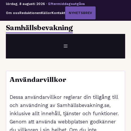
lördag, 8 augusti 2026 ·
Eftermiddagsutgåva
Om oss
Redaktionen
Källor
Kontakt
NYHETSBREV
Hoppa
Samhällsbevakning
till
innehåll
MENY
Användarvillkor
Dessa användarvillkor reglerar din tillgång till
och användning av Samhällsbevakning.se,
inklusive allt innehåll, tjänster och funktioner.
Genom att använda webbplatsen godkänner
du villkoren i sin helhet. Om du inte