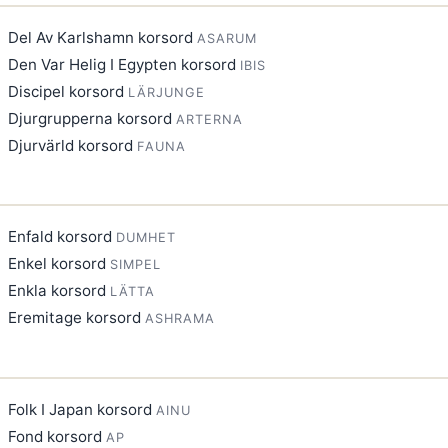
Del Av Karlshamn korsord
ASARUM
Den Var Helig I Egypten korsord
IBIS
Discipel korsord
LÄRJUNGE
Djurgrupperna korsord
ARTERNA
Djurvärld korsord
FAUNA
Enfald korsord
DUMHET
Enkel korsord
SIMPEL
Enkla korsord
LÄTTA
Eremitage korsord
ASHRAMA
Folk I Japan korsord
AINU
Fond korsord
AP