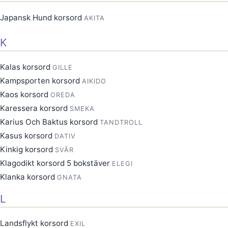
Japansk Hund korsord
AKITA
K
Kalas korsord
GILLE
Kampsporten korsord
AIKIDO
Kaos korsord
OREDA
Karessera korsord
SMEKA
Karius Och Baktus korsord
TANDTROLL
Kasus korsord
DATIV
Kinkig korsord
SVÅR
Klagodikt korsord 5 bokstäver
ELEGI
Klanka korsord
GNATA
L
Landsflykt korsord
EXIL