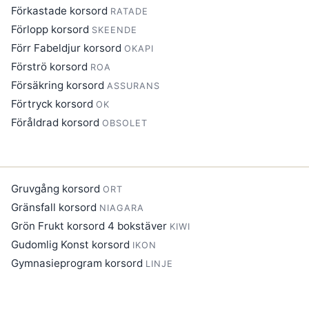
Förkastade korsord
RATADE
Förlopp korsord
SKEENDE
Förr Fabeldjur korsord
OKAPI
Förströ korsord
ROA
Försäkring korsord
ASSURANS
Förtryck korsord
OK
Föråldrad korsord
OBSOLET
Gruvgång korsord
ORT
Gränsfall korsord
NIAGARA
Grön Frukt korsord 4 bokstäver
KIWI
Gudomlig Konst korsord
IKON
Gymnasieprogram korsord
LINJE