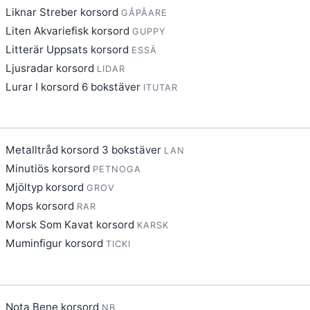
Liknar Streber korsord
GÅPÅARE
Liten Akvariefisk korsord
GUPPY
Litterär Uppsats korsord
ESSÄ
Ljusradar korsord
LIDAR
Lurar I korsord 6 bokstäver
ITUTAR
Metalltråd korsord 3 bokstäver
LAN
Minutiös korsord
PETNOGA
Mjöltyp korsord
GROV
Mops korsord
RAR
Morsk Som Kavat korsord
KARSK
Muminfigur korsord
TICKI
Nota Bene korsord
NB