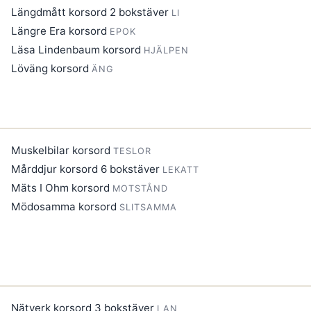
Längdmått korsord 2 bokstäver
LI
Längre Era korsord
EPOK
Läsa Lindenbaum korsord
HJÄLPEN
Löväng korsord
ÄNG
Muskelbilar korsord
TESLOR
Mårddjur korsord 6 bokstäver
LEKATT
Mäts I Ohm korsord
MOTSTÅND
Mödosamma korsord
SLITSAMMA
Nätverk korsord 3 bokstäver
LAN