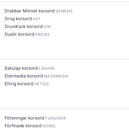
Drabbar Minnet korsord
DEMENS
Drog korsord
KAT
Druvdryck korsord
VIN
Dusör korsord
DRICKS
Eskulap korsord
LÄKARE
Etermedia korsord
MASSMEDIA
Ettrig korsord
HETSIG
Föreningar korsord
FUSIONER
Förfinade korsord
NOBEL