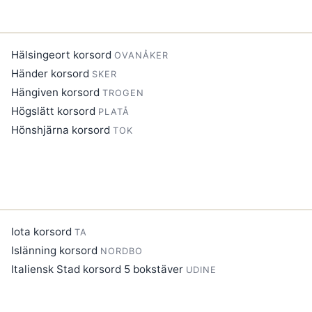
Hälsingeort korsord
OVANÅKER
Händer korsord
SKER
Hängiven korsord
TROGEN
Högslätt korsord
PLATÅ
Hönshjärna korsord
TOK
Iota korsord
TA
Islänning korsord
NORDBO
Italiensk Stad korsord 5 bokstäver
UDINE