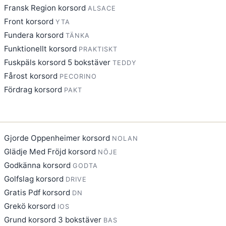
Fransk Region korsord
ALSACE
Front korsord
YTA
Fundera korsord
TÄNKA
Funktionellt korsord
PRAKTISKT
Fuskpäls korsord 5 bokstäver
TEDDY
Fårost korsord
PECORINO
Fördrag korsord
PAKT
Gjorde Oppenheimer korsord
NOLAN
Glädje Med Fröjd korsord
NÖJE
Godkänna korsord
GODTA
Golfslag korsord
DRIVE
Gratis Pdf korsord
DN
Grekö korsord
IOS
Grund korsord 3 bokstäver
BAS