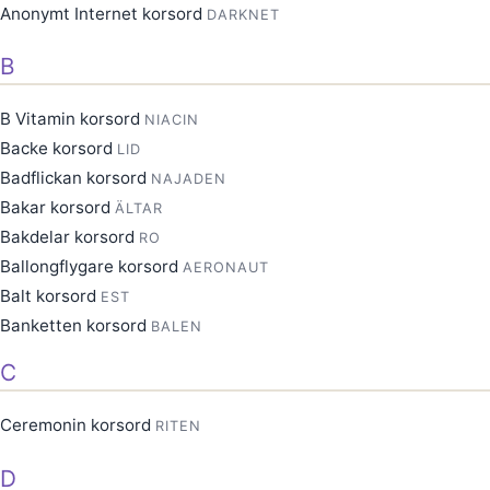
Anonymt Internet korsord
DARKNET
B
B Vitamin korsord
NIACIN
Backe korsord
LID
Badflickan korsord
NAJADEN
Bakar korsord
ÄLTAR
Bakdelar korsord
RO
Ballongflygare korsord
AERONAUT
Balt korsord
EST
Banketten korsord
BALEN
C
Ceremonin korsord
RITEN
D