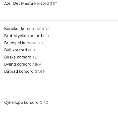
Äter Det Mesta korsord
GET
Borickor korsord
ÅSNOR
Brottstycke korsord
DEL
Brädspel korsord
GO
Bull korsord
RED
Buske korsord
TE
Byling korsord
AINA
Båtnad korsord
GAGN
Cykellopp korsord
GIRO