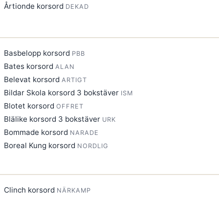
Årtionde korsord
DEKAD
Basbelopp korsord
PBB
Bates korsord
ALAN
Belevat korsord
ARTIGT
Bildar Skola korsord 3 bokstäver
ISM
Blotet korsord
OFFRET
Blälike korsord 3 bokstäver
URK
Bommade korsord
NARADE
Boreal Kung korsord
NORDLIG
Clinch korsord
NÄRKAMP