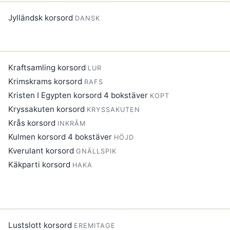
Jylländsk korsord
DANSK
Kraftsamling korsord
LUR
Krimskrams korsord
RAFS
Kristen I Egypten korsord 4 bokstäver
KOPT
Kryssakuten korsord
KRYSSAKUTEN
Krås korsord
INKRÅM
Kulmen korsord 4 bokstäver
HÖJD
Kverulant korsord
GNÄLLSPIK
Käkparti korsord
HAKA
Lustslott korsord
EREMITAGE