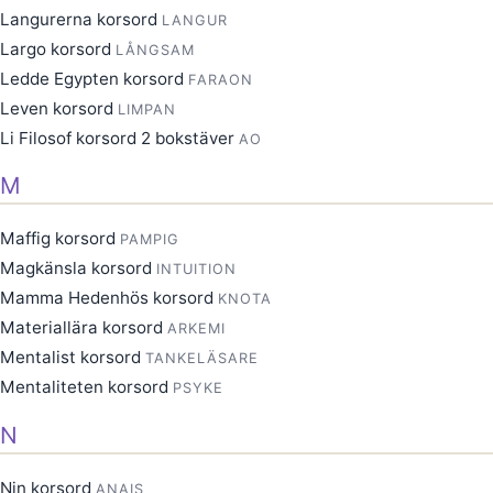
Langurerna korsord
LANGUR
Largo korsord
LÅNGSAM
Ledde Egypten korsord
FARAON
Leven korsord
LIMPAN
Li Filosof korsord 2 bokstäver
AO
M
Maffig korsord
PAMPIG
Magkänsla korsord
INTUITION
Mamma Hedenhös korsord
KNOTA
Materiallära korsord
ARKEMI
Mentalist korsord
TANKELÄSARE
Mentaliteten korsord
PSYKE
N
Nin korsord
ANAIS