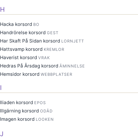
H
Hacka korsord
BO
Handrörelse korsord
GEST
Har Skaft På Sidan korsord
LORNJETT
Hattsvamp korsord
KREMLOR
Haverist korsord
VRAK
Hedras På Årsdag korsord
ÅMINNELSE
Hemsidor korsord
WEBBPLATSER
I
Iliaden korsord
EPOS
Illgärning korsord
ODÅD
Imagen korsord
LOOKEN
J