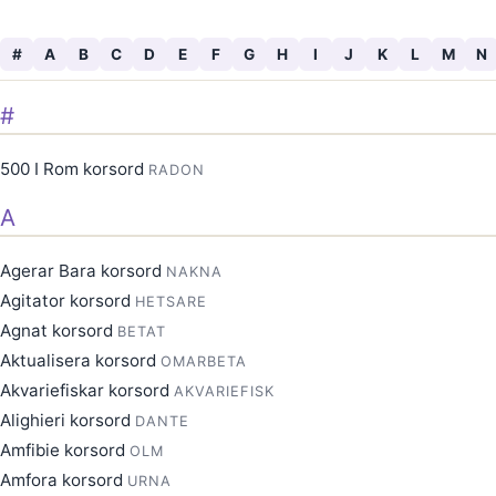
#
A
B
C
D
E
F
G
H
I
J
K
L
M
N
#
500 I Rom korsord
RADON
A
Agerar Bara korsord
NAKNA
Agitator korsord
HETSARE
Agnat korsord
BETAT
Aktualisera korsord
OMARBETA
Akvariefiskar korsord
AKVARIEFISK
Alighieri korsord
DANTE
Amfibie korsord
OLM
Amfora korsord
URNA