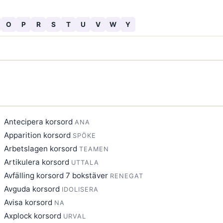
O
P
R
S
T
U
V
W
Y
Antecipera korsord
ANA
Apparition korsord
SPÖKE
Arbetslagen korsord
TEAMEN
Artikulera korsord
UTTALA
Avfälling korsord 7 bokstäver
RENEGAT
Avguda korsord
IDOLISERA
Avisa korsord
NA
Axplock korsord
URVAL