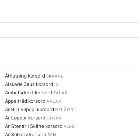
Åthutning korsord
SKRAPA
Älskade Zeus korsord
IO
Ämbetsdräkt korsord
TALAR
Äppelträd korsord
APLAR
Är Bil I Bilpool korsord
DELÄGD
Är Loppor korsord
OHYRA
Är Stenar I Skåne korsord
ALES
Är Sölkorv korsord
SEN