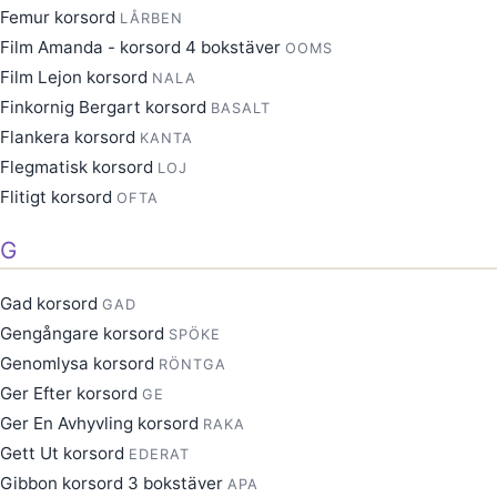
Femur korsord
LÅRBEN
Film Amanda - korsord 4 bokstäver
OOMS
Film Lejon korsord
NALA
Finkornig Bergart korsord
BASALT
Flankera korsord
KANTA
Flegmatisk korsord
LOJ
Flitigt korsord
OFTA
G
Gad korsord
GAD
Gengångare korsord
SPÖKE
Genomlysa korsord
RÖNTGA
Ger Efter korsord
GE
Ger En Avhyvling korsord
RAKA
Gett Ut korsord
EDERAT
Gibbon korsord 3 bokstäver
APA