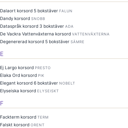
Dalaort korsord 5 bokstäver
FALUN
Dandy korsord
SNOBB
Dataspråk korsord 3 bokstäver
ADA
De Vackra Vattenväxterna korsord
VATTENVÄXTERNA
Degenererad korsord 5 bokstäver
SÄMRE
E
Ej Largo korsord
PRESTO
Elaka Ord korsord
PIK
Elegant korsord 6 bokstäver
NOBELT
Elyseiska korsord
ELYSEISKT
F
Fackterm korsord
TERM
Falskt korsord
ORENT