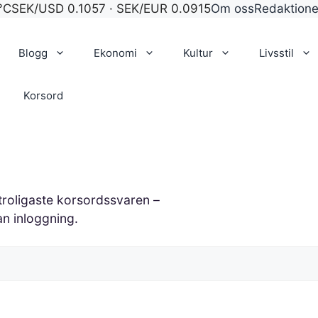
°C
SEK/USD 0.1057 · SEK/EUR 0.0915
Om oss
Redaktion
Blogg
Ekonomi
Kultur
Livsstil
Korsord
 troligaste korsordssvaren –
an inloggning.