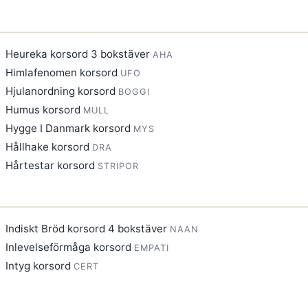
Heureka korsord 3 bokstäver
AHA
Himlafenomen korsord
UFO
Hjulanordning korsord
BOGGI
Humus korsord
MULL
Hygge I Danmark korsord
MYS
Hållhake korsord
DRA
Hårtestar korsord
STRIPOR
Indiskt Bröd korsord 4 bokstäver
NAAN
Inlevelseförmåga korsord
EMPATI
Intyg korsord
CERT