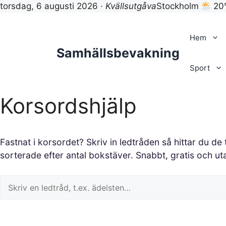
torsdag, 6 augusti 2026 ·
Kvällsutgåva
Stockholm
20
Hoppa
till
Hem
innehåll
Samhällsbevakning
Sport
Korsordshjälp
Fastnat i korsordet? Skriv in ledtråden så hittar du de
sorterade efter antal bokstäver. Snabbt, gratis och ut