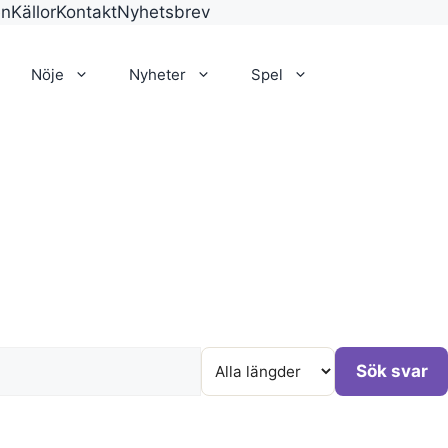
en
Källor
Kontakt
Nyhetsbrev
Nöje
Nyheter
Spel
Sök svar